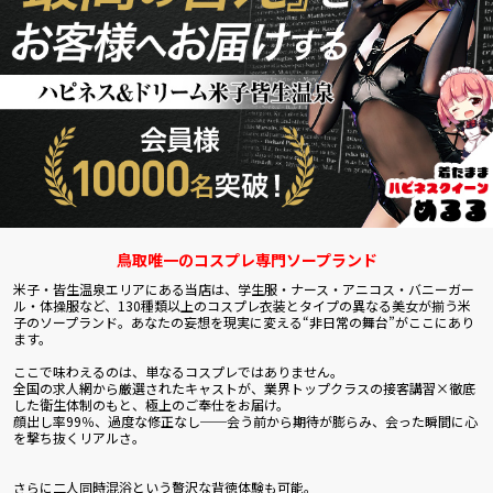
鳥取唯一のコスプレ専門ソープランド
米子・皆生温泉エリアにある当店は、学生服・ナース・アニコス・バニーガー
ル・体操服など、130種類以上のコスプレ衣装とタイプの異なる美女が揃う米
子のソープランド。あなたの妄想を現実に変える“非日常の舞台”がここにあり
ます。
ここで味わえるのは、単なるコスプレではありません。
全国の求人網から厳選されたキャストが、業界トップクラスの接客講習×徹底
した衛生体制のもと、極上のご奉仕をお届け。
顔出し率99％、過度な修正なし──会う前から期待が膨らみ、会った瞬間に心
を撃ち抜くリアルさ。
さらに二人同時混浴という贅沢な背徳体験も可能。