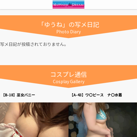
「ゆうね」の写メ日記
Photo Diary
写メ日記が投稿されておりません。
コスプレ通信
Cosplay Gallery
【B-18】巫女バニー
【A-43】ワ〇ピース ナ〇水着