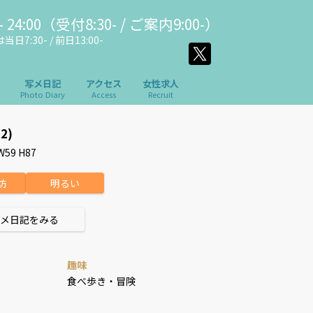
 24:00（受付8:30- / ご案内9:00-）
日7:30- / 前日13:00-
写メ日記
アクセス
女性求人
Photo Diary
Access
Recruit
22)
W59 H87
坊
明るい
メ日記をみる
趣味
食べ歩き・冒険