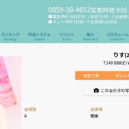
0859-38-4652
営業時間 9:00 -
■電話予約 当日8:00- / 前日15:00- ※会員様は当
■ネット予約 4日前- ※会員様は5日前-
ランキング
料金システム
イベント
新人
コスチューム
Ranking
System
Event
New Face
Costume
りす
(
T149 B88(E) 
気配り屋
甘えん
この女の子の写
血液型
出身地
A
関東