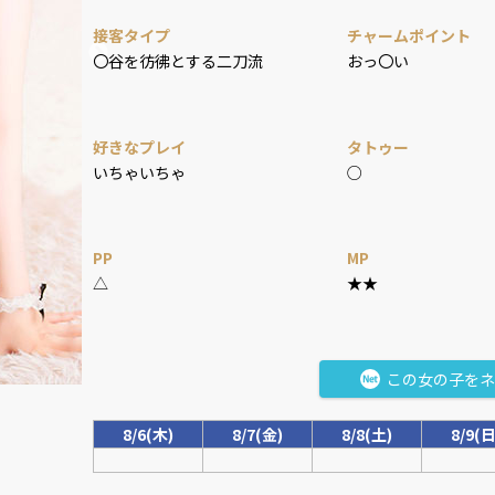
接客タイプ
チャームポイント
〇谷を彷彿とする二刀流
おっ〇い
好きなプレイ
タトゥー
いちゃいちゃ
○
PP
MP
△
★★
この女の子をネ
8/6(木)
8/7(金)
8/8(土)
8/9(日