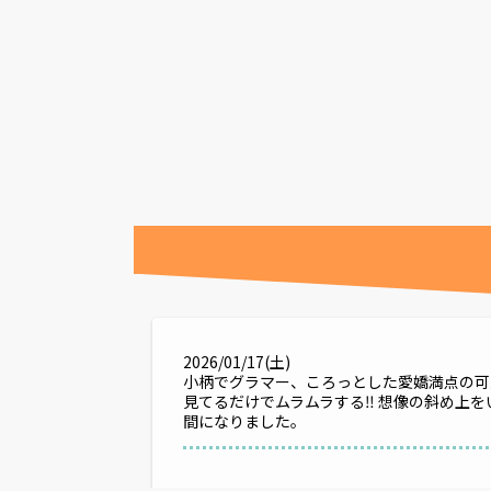
2026/01/17(土)
小柄でグラマー、ころっとした愛嬌満点の可
見てるだけでムラムラする‼️ 想像の斜め上
間になりました。