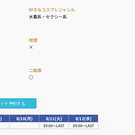
好きなコスプレジャンル
水着系・セクシー系
喫煙
×
二輪車
○
ット予約する
)
8/10(月)
8/11(火)
8/12(水)
09:00～LAST
09:00～LAST