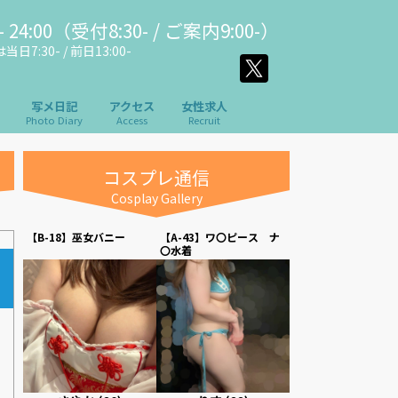
 24:00（受付8:30- / ご案内9:00-）
日7:30- / 前日13:00-
写メ日記
アクセス
女性求人
Photo Diary
Access
Recruit
コスプレ通信
Cosplay Gallery
セー
【B-18】巫女バニー
【A-43】ワ〇ピース ナ
【W-31】コンビニ店
〇水着