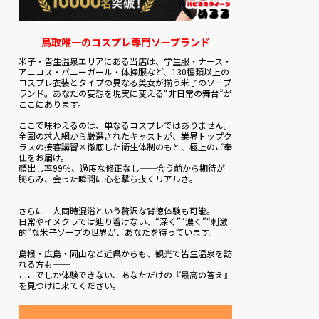
鳥取唯一のコスプレ専門ソープランド
米子・皆生温泉エリアにある当店は、学生服・ナース・
アニコス・バニーガール・体操服など、130種類以上の
コスプレ衣装とタイプの異なる美女が揃う米子のソープ
ランド。あなたの妄想を現実に変える“非日常の舞台”が
ここにあります。
ここで味わえるのは、単なるコスプレではありません。
全国の求人網から厳選されたキャストが、業界トップク
ラスの接客講習×徹底した衛生体制のもと、極上のご奉
仕をお届け。
顔出し率99％、過度な修正なし──会う前から期待が
膨らみ、会った瞬間に心を撃ち抜くリアルさ。
さらに二人同時混浴という贅沢な背徳体験も可能。
日常やイメクラでは辿り着けない、“深く”“濃く”“刺激
的”な米子ソープの世界が、あなたを待っています。
島根・広島・岡山など近県からも、観光で皆生温泉を訪
れる方も──
ここでしか体験できない、あなただけの『最高の答え』
を見つけに来てください。