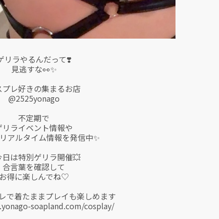
ゲリラやるんだって❣️
見逃すな👀✨
スプレ好きの集まるお店
@2525yonago
不定期で
ゲリライベント情報や
リアルタイム情報を発信中✨
今日は特別ゲリラ開催💥
合言葉を確認して
お得に楽しんでね♡
レで着たままプレイも楽しめます
.yonago-soapland.com/cosplay/