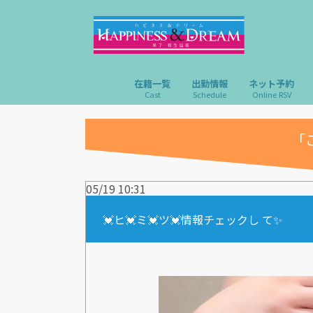
在籍一覧
出勤情報
ネット予約
Cast
Schedule
Online RSV
「
05/19 10:31
💓ヒ💓ミ💓ツ💓情報チェックし て✨