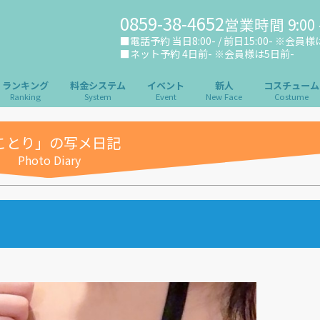
0859-38-4652
営業時間 9:00 -
■電話予約 当日8:00- / 前日15:00- ※会員様は当
■ネット予約 4日前- ※会員様は5日前-
ランキング
料金システム
イベント
新人
コスチューム
Ranking
System
Event
New Face
Costume
ことり」の写メ日記
Photo Diary
【S-29】ハイレグランジ
【S-12】童貞を◯す
ェリー
ター（グレー）