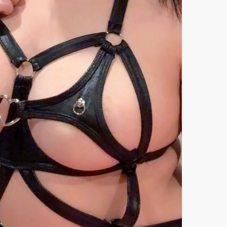
あん (20)
りす (22)
T153 B86(E) W56 H87
T149 B88(E) W59 H