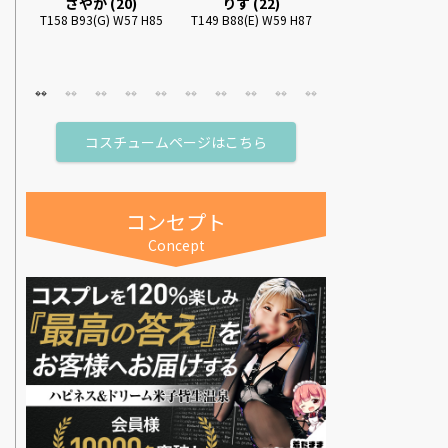
さやか (20)
りす (22)
りんか (26)
87
T158 B93(G) W57 H85
T149 B88(E) W59 H87
T152 B87(C) W58 
コスチュームページはこちら
コンセプト
Concept