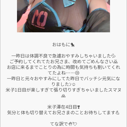
おはもに🐤
一昨日は体調不良で急遽おやすみしちゃいました💦
ご予約してくれてたお兄さま、改めてごめんなさい🙇
お店に来るまでことりの為に時間も気持ちも割いてくれ
てたよね……😢
一昨日と元々おやすみにしてた昨日でバッチシ元気にな
りましたﾝ☺️
米子1日目が楽しすぎて張り切りすぎちゃいましたスマヌ
🙏
米子滞在4日目❣️
気分と体も切り替えてお兄さまのことお待ちしてます💪
てな訳で🤚💘