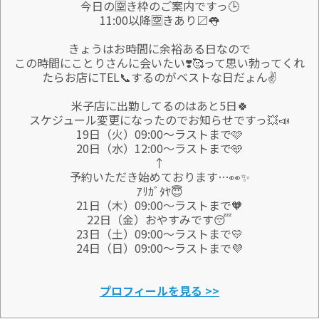
今日の🈳き枠のご案内ですっ🕒
11:00以降🈳きあり〼👅
きょうはお時間に余裕ある日なので
この時間にことりさんに会いたい❣️🥰って思い勃ってくれ
たらお店にTEL📞するのがベストな日だょん✌️
米子店に出勤してるのはあと5日🍀
スケジュール変更になったのでお知らせですっ💥📣
19日（火）09:00〜ラストまで🩷
20日（水）12:00〜ラストまで🩵
↑
予約いただき始めております…👀✨
ｱﾘｶﾞﾀﾔ😇
21日（木）09:00〜ラストまで🧡
22日（金）おやすみです😴
23日（土）09:00〜ラストまで💛
24日（日）09:00〜ラストまで💜
プロフィールを見る >>