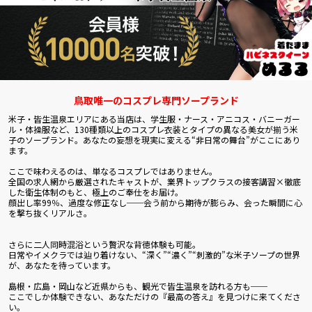
鳥取唯一のコスプレ専門ソープランド
米子・皆生温泉エリアにある当店は、学生服・ナース・アニコス・バニーガー
ル・体操服など、130種類以上のコスプレ衣装とタイプの異なる美女が揃う米
子のソープランド。あなたの妄想を現実に変える“非日常の舞台”がここにあり
ます。
ここで味わえるのは、単なるコスプレではありません。
全国の求人網から厳選されたキャストが、業界トップクラスの接客講習×徹底
した衛生体制のもと、極上のご奉仕をお届け。
顔出し率99％、過度な修正なし──会う前から期待が膨らみ、会った瞬間に心
を撃ち抜くリアルさ。
さらに二人同時混浴という贅沢な背徳体験も可能。
日常やイメクラでは辿り着けない、“深く”“濃く”“刺激的”な米子ソープの世界
が、あなたを待っています。
島根・広島・岡山など近県からも、観光で皆生温泉を訪れる方も──
ここでしか体験できない、あなただけの『最高の答え』を見つけに来てくださ
い。