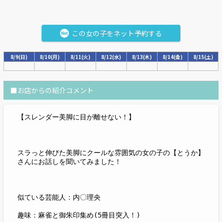
この女の子をネット予約する
8/9(日)
8/10(月)
8/11(火)
8/12(水)
8/13(木)
8/14(金)
8/15(土)
■お店からの紹介コメント
【スレンダー美脚に目が離せない！】
スラっと伸びた美脚にクールな雰囲気の女の子の【とうか】
さんにお話しを聞いてみました！
似ている芸能人：内〇理央
趣味：麻雀と御朱印集め(5冊目突入！)