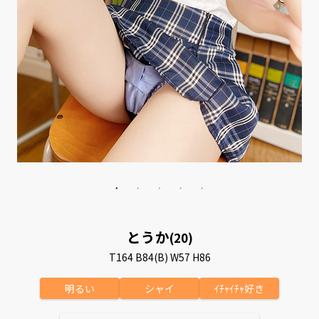
とうか
(20)
T164 B84(B) W57 H86
明るい
シャイ
ｲﾁｬｲﾁｬ好き