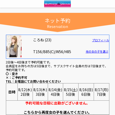
ネット予約
Reservation
ころね (23)
プロフィール
T156/B85(C)/W56/H85
他の女の子を選ぶ
2日後～4日後まで予約可能です。
会員証をお持ちの方は5日後まで、サブスクサイト会員の方は7日後まで、
予約可能です。
〇：空き
×：ご予約不可
TEL：お電話にてお問い合わせください
8/12(水)
8/13(木)
8/14(金)
8/15(土)
8/16(日)
8/17(月)
日時
2日後
3日後
4日後
5日後
6日後
7日後
予約可能な日程に出勤がございません。
こちらから再度女の子を選んでください。