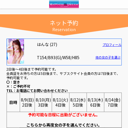
ネット予約
Reservation
はんな (27)
プロフィール
T154/B93(G)/W58/H85
他の女の子を選ぶ
2日後～4日後まで予約可能です。
会員証をお持ちの方は5日後まで、サブスクサイト会員の方は7日後まで、
予約可能です。
〇：空き
×：ご予約不可
TEL：お電話にてお問い合わせください
8/9(日)
8/10(月)
8/11(火)
8/12(水)
8/13(木)
8/14(金)
日時
2日後
3日後
4日後
5日後
6日後
7日後
予約可能な日程に出勤がございません。
こちらから再度女の子を選んでください。