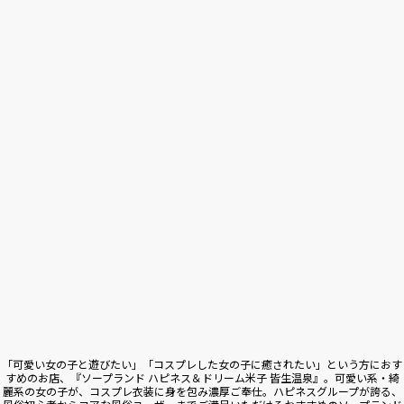
「可愛い女の子と遊びたい」「コスプレした女の子に癒されたい」という方におす
すめのお店、『ソープランド ハピネス＆ドリーム米子 皆生温泉』。可愛い系・綺
麗系の女の子が、コスプレ衣装に身を包み濃厚ご奉仕。ハピネスグループが誇る、